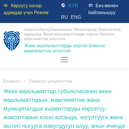
Көрүүсү начар
KYR
Биз менен
адамдар үчүн Режим
байланышуу
RU
ENG
Кыргыз Республикасынын Министрлер Кабинетине
караштуу Жеке маалыматтарды коргоо боюнча
мамлекеттик агенттик
Жеке маалыматтарды коргоо боюнча
мамлекеттик агенттик
Башкысы
Пайдалуу документтер
Жеке маалыматтар субъектисинин жеке
маалыматтарын, мамлекеттик жана
муниципалдык кызматтарды көрсөтүү
максаттарын кошо алганда, чогултууга жана
иштеп чыгууга макулдугун алуу, анын ичинде