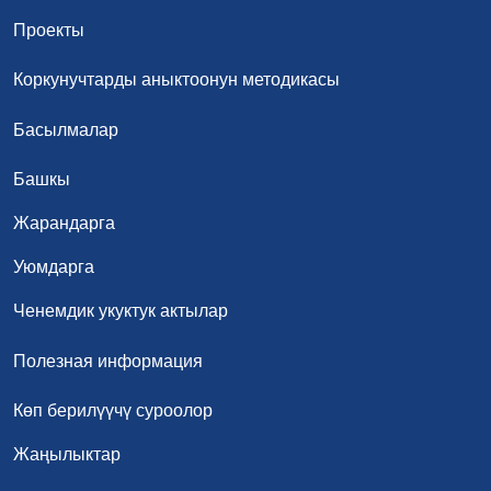
Проекты
Коркунучтарды аныктоонун методикасы
Басылмалар
Башкы
Жарандарга
Уюмдарга
Ченемдик укуктук актылар
Полезная информация
Көп берилүүчү суроолор
Жаңылыктар