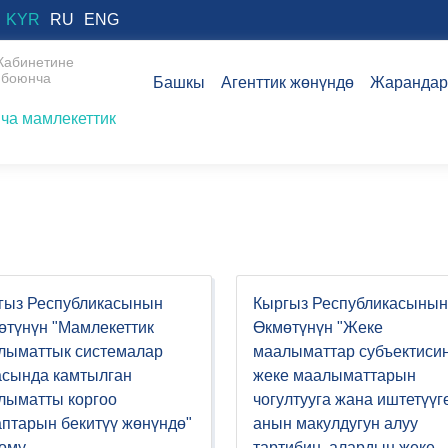
KYR
RU
ENG
Кабинетине
 боюнча
Башкы
Агенттик жөнүндө
Жарандар
ча мамлекеттик
гыз Республикасынын
Кыргыз Республикасынын
өтүнүн "Мамлекеттик
Өкмөтүнүн "Жеке
лыматтык системалар
маалыматтар субъектиси
асында камтылган
жеке маалыматтарын
лыматты коргоо
чогултууга жана иштетүүг
аптарын бекитүү жөнүндө"
анын макулдугун алуу
тому
тартибин, алардын жеке