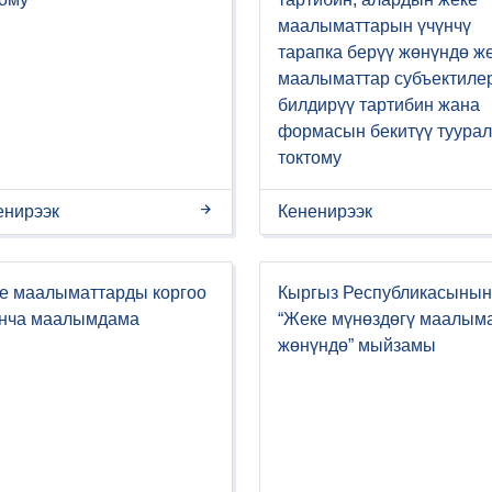
маалыматтарын үчүнчү
тарапка берүү жөнүндө ж
маалыматтар субъектиле
билдирүү тартибин жана
формасын бекитүү туурал
токтому
енирээк
Кененирээк
е маалыматтарды коргоо
Кыргыз Республикасынын
нча маалымдама
“Жеке мүнөздөгү маалым
жөнүндө” мыйзамы