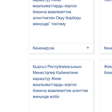
маалыматтарды коргоо
боюнча мамлекеттик
агенттиктин Окуу борбору
жөнүндө" токтому
Кененирээк
Кен
Кыргыз Республикасынын
Жек
Министрлер Кабинетине
бою
караштуу Жеке
маалыматтарды коргоо
боюнча мамлекеттик агенттик
жөнүндө жобо