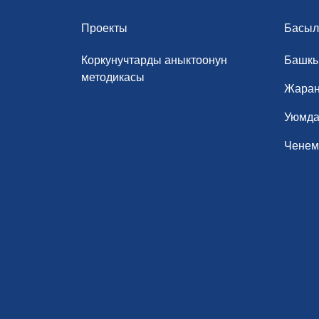
Проекты
Басыл
Коркунучтарды аныктоонун
Башк
методикасы
Жаран
Уюмда
Ченемд