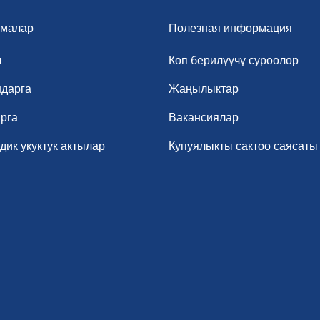
малар
Полезная информация
ы
Көп берилүүчү суроолор
дарга
Жаңылыктар
рга
Вакансиялар
ик укуктук актылар
Купуялыкты сактоо саясаты