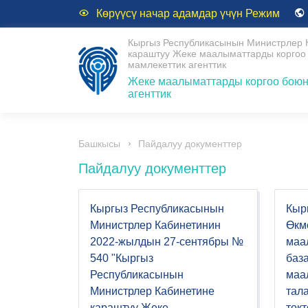
Көрүүсү начар адамдар үчүн Режим
Кыргыз Республикасынын Министрлер 
караштуу Жеке маалыматтарды коргоо
мамлекеттик агенттик
Жеке маалыматтарды коргоо боюн
агенттик
Башкысы
Пайдалуу документтер
Пайдалуу документтер
Кыргыз Республикасынын
Кыр
Министрлер Кабинетинин
Өкм
2022-жылдын 27-сентябры №
маа
540 "Кыргыз
баз
Республикасынын
маа
Министрлер Кабинетине
тал
караштуу Жеке
ток