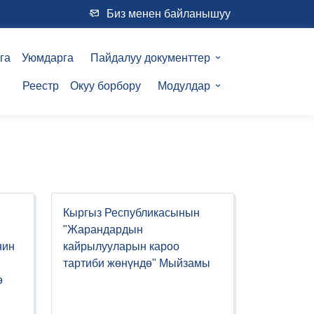
Биз менен байланышуу
га
Уюмдарга
Пайдалуу документтер
Реестр
Окуу борбору
Модулдар
Кыргыз Республикасынын
"Жарандардын
нин
кайрылууларын кароо
тартиби жөнүндө" Мыйзамы
ө