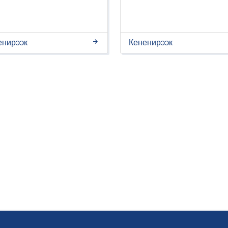
енирээк
Кененирээк