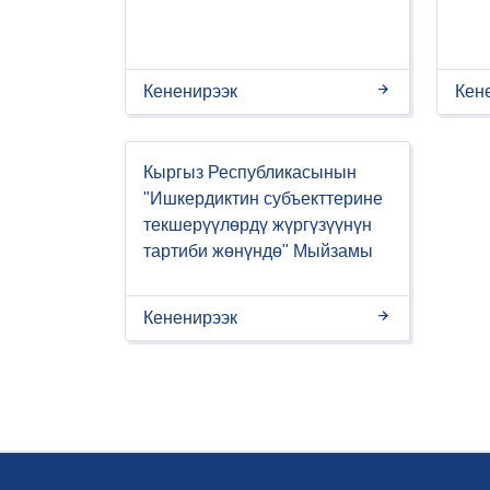
Кененирээк
Кен
Кыргыз Республикасынын
"Ишкердиктин субъекттерине
текшерүүлөрдү жүргүзүүнүн
тартиби жөнүндө" Мыйзамы
Кененирээк