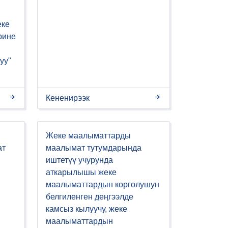
еке
рине
уу"
Кененирээк
Жеке маалыматтарды
ат
маалымат тутумдарында
иштетүү учурунда
аткарылышы жеке
маалыматтардын корголушун
белгиленген деңгээлде
камсыз кылуучу, жеке
маалыматтардын