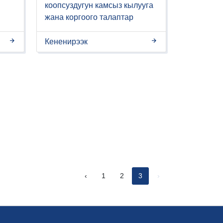
коопсуздугун камсыз кылууга
жана коргоого талаптар
Кененирээк
‹
1
2
3
›