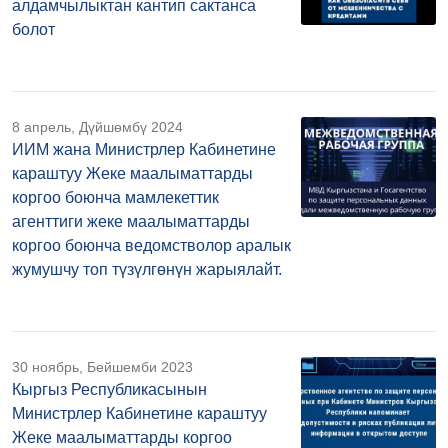
алдамчылыктан кантип сактанса
болот
8 апрель, Дүйшөмбү 2024
ИИМ жана Министрлер Кабинетине
караштуу Жеке маалыматтарды
коргоо боюнча мамлекеттик
агенттиги жеке маалыматтарды
коргоо боюнча ведомстволор аралык
жумушчу топ түзүлгөнүн жарыялайт.
30 ноябрь, Бейшемби 2023
Кыргыз Республикасынын
Министрлер Кабинетине караштуу
Жеке маалыматтарды коргоо