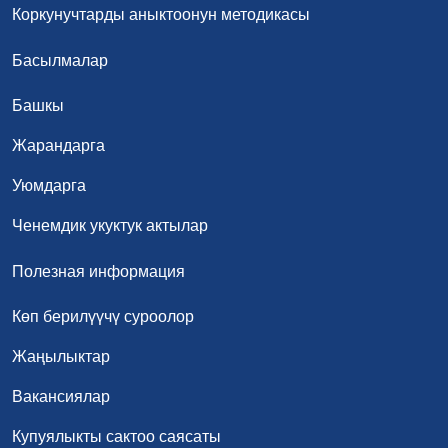
Коркунучтарды аныктоонун методикасы
Басылмалар
Башкы
Жарандарга
Уюмдарга
Ченемдик укуктук актылар
Полезная информация
Көп берилүүчү суроолор
Жаңылыктар
Вакансиялар
Купуялыкты сактоо саясаты