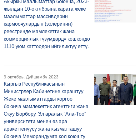
Акыркы маалыматтар боюнча, 2023-
жылдын 10-октябрына карата жеке
маалыматтар массивдерин
кармоочулардын (ээлеринин)
реестринде мамлекеттик жана
коммерциялык түзүмдөрдү кошкондо
1110 уюм каттоодон ийгиликтүү өттү.
9 октябрь, Дүйшөмбү 2023
Кыргыз Республикасынын
Министрлер Кабинетине караштуу
Жеке маалыматтарды коргоо
боюнча мамлекеттик агенттиги жана
Окуу Борбору, Эл аралык “Ала-Тоо”
университети менен өз ара
аракеттенүүсү жана кызматташуу
боюнча Меморандумга кол коюшту