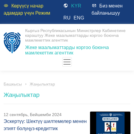
Көрүүсү начар
KYR
Биз менен
адамдар үчүн Режим
байланышуу
RU
ENG
Кыргыз Республикасынын Министрлер Кабинетине
караштуу Жеке маалыматтарды коргоо боюнча
мамлекеттик агенттик
Жеке маалыматтарды коргоо боюнча
мамлекеттик агенттик
Башкысы
Жаңылыктар
Жаңылыктар
12 сентябрь, Бейшемби 2024
Эскертүү: Шектүү шилтемелер менен
этият болуңуз-кредиттик