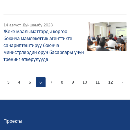
14 август, Дүйшөмбү 2023
Жеке маалыматтарды коргоо
боюнча мамлекеттик агенттикте
санариптештирүү боюнча
министрлердин орун басарлары үчүн
тренинг өткөрүлүүдө
3
4
5
6
7
8
9
10
11
12
›
Проекты