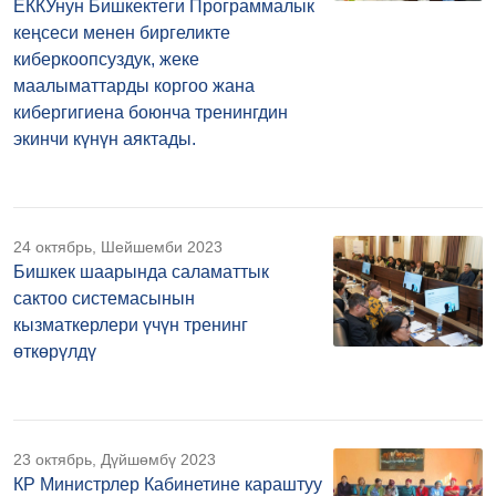
ЕККУнун Бишкектеги Программалык
кеңсеси менен биргеликте
киберкоопсуздук, жеке
маалыматтарды коргоо жана
кибергигиена боюнча тренингдин
экинчи күнүн аяктады.
24 октябрь, Шейшемби 2023
Бишкек шаарында саламаттык
сактоо системасынын
кызматкерлери үчүн тренинг
өткөрүлдү
23 октябрь, Дүйшөмбү 2023
КР Министрлер Кабинетине караштуу