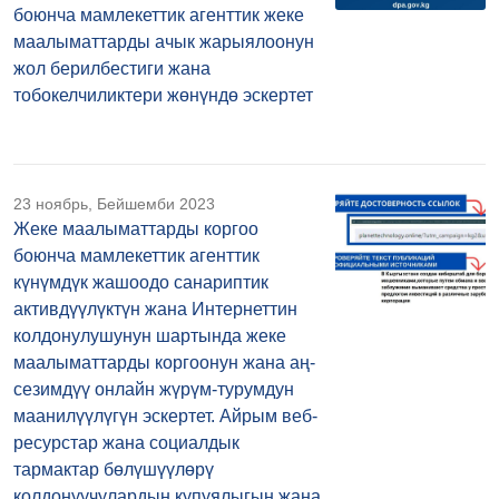
боюнча мамлекеттик агенттик жеке
маалыматтарды ачык жарыялоонун
жол берилбестиги жана
тобокелчиликтери жөнүндө эскертет
23 ноябрь, Бейшемби 2023
Жеке маалыматтарды коргоо
боюнча мамлекеттик агенттик
күнүмдүк жашоодо санариптик
активдүүлүктүн жана Интернеттин
колдонулушунун шартында жеке
маалыматтарды коргоонун жана аң-
сезимдүү онлайн жүрүм-турумдун
маанилүүлүгүн эскертет. Айрым веб-
ресурстар жана социалдык
тармактар бөлүшүүлөрү
колдонуучулардын купуялыгын жана