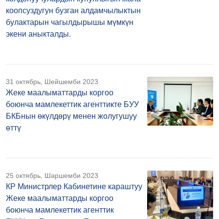
коопсуздугун бузган алдамчылыктын
булактарын чагылдырышы мүмкүн
экени аныкталды.
31 октябрь, Шейшемби 2023
Жеке маалыматтарды коргоо
боюнча мамлекеттик агенттикте БУУ
БКБнын өкүлдөрү менен жолугушуу
өттү
25 октябрь, Шаршемби 2023
КР Министрлер Кабинетине караштуу
Жеке маалыматтарды коргоо
боюнча мамлекеттик агенттик