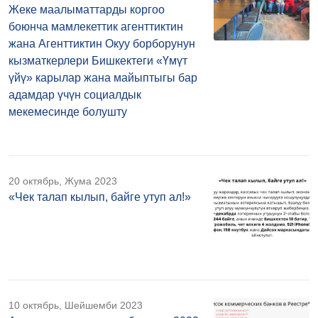
Жеке маалыматтарды коргоо
боюнча мамлекеттик агенттиктин
жана Агенттиктин Окуу борборунун
кызматкерлери Бишкектеги «Үмүт
үйү» карылар жана майыптыгы бар
адамдар үчүн социалдык
мекемесинде болушту
20 октябрь, Жума 2023
«Чек талап кылып, байге утуп ал!»
10 октябрь, Шейшемби 2023