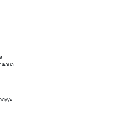
ө
т жана
алуу»