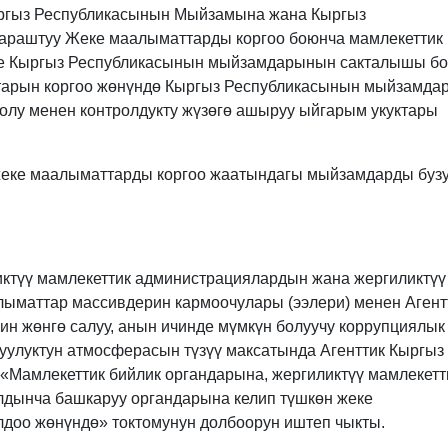
ргыз Республикасынын Мыйзамына жана Кыргыз
араштуу Жеке маалыматтарды коргоо боюнча мамлекеттик
кке Кыргыз Республикасынын мыйзамдарынын сакталышы б
ктарын коргоо жөнүндө Кыргыз Республикасынын мыйзамд
олу менен контролдукту жүзөгө ашыруу ыйгарым укуктары
 жеке маалыматтарды коргоо жаатындагы мыйзамдарды буз
ктүү мамлекеттик администрациялардын жана жергиликтүү
ыматтар массивдерин кармоочулары (ээлери) менен Агент
ин жөнгө салуу, анын ичинде мүмкүн болуучу коррупциялык
дуулуктун атмосферасын түзүү максатында Агенттик Кыргыз
«Мамлекеттик бийлик органдарына, жергиликтүү мамлекетт
лдынча башкаруу органдарына келип түшкөн жеке
оо жөнүндө» токтомунун долбоорун иштеп чыкты.