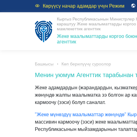
Көрүүсү начар адамдар үчүн Режим
Кыргыз Республикасынын Министрлер 
караштуу Жеке маалыматтарды коргоо
мамлекеттик агенттик
Жеке маалыматтарды коргоо боюн
агенттик
Башкысы
Көп берилүүчү суроолор
Менин уюмум Агенттик тарабынан 
Жеке адамдардын (жарандардын, кызматкер
жөнүндө жалпы маалыматка ээ болгон ар ка
кармоочу (ээси) болуп саналат.
"Жеке мүнөздүү маалыматтар жөнүндө" Кы
массивин кармоочу (ээси) жеке маалыматта
Республикасынын мыйзамдарынын талаптары