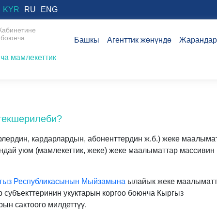
KYR
RU
ENG
Кабинетине
 боюнча
Башкы
Агенттик жөнүндө
Жарандар
ча мамлекеттик
текшерилеби?
лердин, кардарлардын, абоненттердин ж.б.) жеке маалыма
ндай уюм (мамлекеттик, жеке) жеке маалыматтар массивин
ргыз Республикасынын Мыйзамына
ылайык жеке маалымат
р субъекттеринин укуктарын коргоо боюнча Кыргыз
н сактоого милдеттүү.