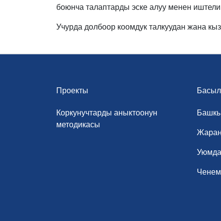
боюнча талаптарды эске алуу менен иштели
Учурда долбоор коомдук талкуудан жана кы
Проекты
Басыл
Коркунучтарды аныктоонун
Башк
методикасы
Жаран
Уюмда
Ченемд