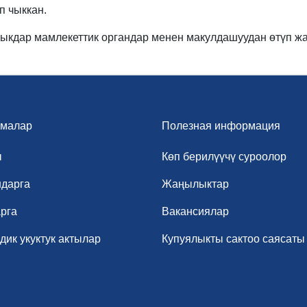
п чыккан.
зыкдар мамлекеттик органдар менен макулдашуудан өтүп жа
малар
Полезная информация
ы
Көп берилүүчү суроолор
дарга
Жаңылыктар
рга
Вакансиялар
ик укуктук актылар
Купуялыкты сактоо саясаты