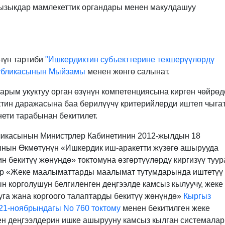
ызыкдар мамлекеттик органдары менен макулдашуу
нүн тартиби
"Ишкердиктин субъекттерине текшерүүлөрдү
публикасынын Мыйзамы
менен жөнгө салынат.
рым укуктуу орган өзүнүн компетенциясына кирген чөйрөд
тин даражасына баа берилүүчү критерийлерди иштеп чыга
ети тарабынан бекитилет.
бликасынын Министрлер Кабинетинин 2012-жылдын 18
нын Өкмөтүнүн «Ишкердик иш-аракетти жүзөгө ашырууда
 бекитүү жөнүндө» токтомуна өзгөртүүлөрдү киргизүү туур
ор «Жеке маалыматтарды маалымат тутумдарында иштетүү
 корголушун белгиленген деңгээлде камсыз кылуучу, жеке
га жана коргоого талаптарды бекитүү жөнүндө»
Кыргыз
21-ноябрындагы No 760 токтому
менен бекитилген жеке
ен деңгээлдерин ишке ашырууну камсыз кылган системалар