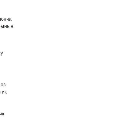
оюнча
арынын
уу
 өз
тик
ик