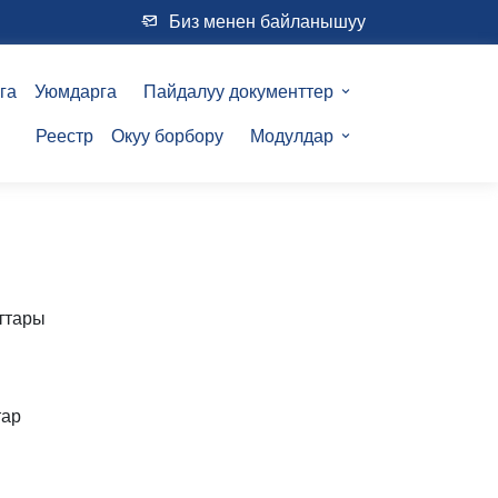
Биз менен байланышуу
га
Уюмдарга
Пайдалуу документтер
Реестр
Окуу борбору
Модулдар
ттары
тар