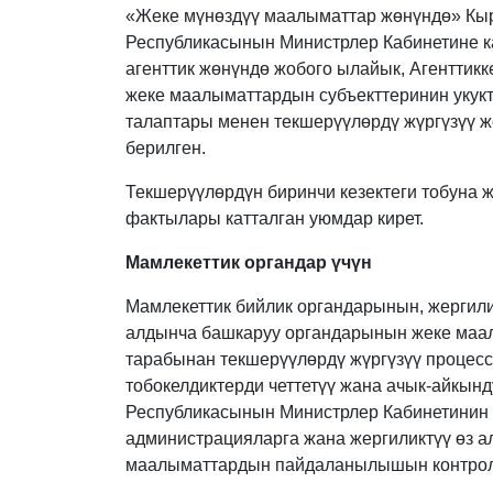
«Жеке мүнөздүү маалыматтар жөнүндө» Кы
Республикасынын Министрлер Кабинетине к
агенттик жөнүндө жобого ылайык, Агентти
жеке маалыматтардын субъекттеринин уку
талаптары менен текшерүүлөрдү жүргүзүү ж
берилген.
Текшерүүлөрдүн биринчи кезектеги тобуна
фактылары катталган уюмдар кирет.
Мамлекеттик органдар үчүн
Мамлекеттик бийлик органдарынын, жергили
алдынча башкаруу органдарынын жеке маал
тарабынан текшерүүлөрдү жүргүзүү процесс
тобокелдиктерди четтетүү жана ачык-айкын
Республикасынын Министрлер Кабинетинин 
администрацияларга жана жергиликтүү өз а
маалыматтардын пайдаланылышын контролд