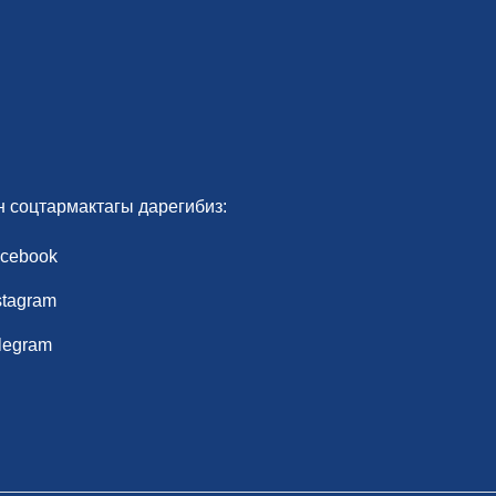
н соцтармактагы дарегибиз:
cebook
stagram
legram