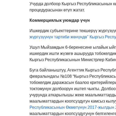
Учурда долбоор Кыргыз Республикасынын к
процедурасынан өтүп жатат.
Коммерциялык уюмдар үчүн
Ишкердик субъекттерине текшерүү жүргүзүү
жүргүзүүнүн тартиби жөнүндө" Кыргыз Рес
Ушул Мыйзамдын 6-беренесине ылайык ыйга
ишкердик ишти жүзөгө ашырууда тобокелдик
Кыргыз Республикасынын Министрлер Кабин
Буга байланыштуу, Агенттик Кыргыз Респу
февралындагы №108 “Кыргыз Республикасы
тобокелдик даражасын баалоо критерийлерин
токтомунун долбоорун иштеп чыкты. Долбо
учурунда аткарылышы жеке маалыматтардын
маалыматтардын коопсуздугун камсыз кылуу
Республикасынын Өкмөтүнүн 2017-жылдын 
маалыматтардын коопсуздугунун белгиленг