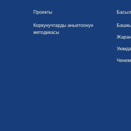
Проекты
Басыл
Коркунучтарды аныктоонун
Башк
методикасы
Жаран
Уюмда
Ченемд