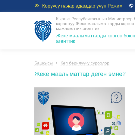
Көрүүсү начар адамдар үчүн Режим
Кыргыз Республикасынын Министрлер 
караштуу Жеке маалыматтарды коргоо
мамлекеттик агенттик
Жеке маалыматтарды коргоо боюн
агенттик
Башкысы
Көп берилүүчү суроолор
Жеке маалыматтар деген эмне?