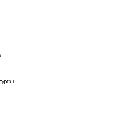
а
турган