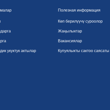
малар
Полезная информация
ы
Көп берилүүчү суроолор
дарга
Жаңылыктар
рга
Вакансиялар
ик укуктук актылар
Купуялыкты сактоо саясаты