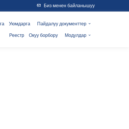
Биз менен байланышуу
га
Уюмдарга
Пайдалуу документтер
Реестр
Окуу борбору
Модулдар