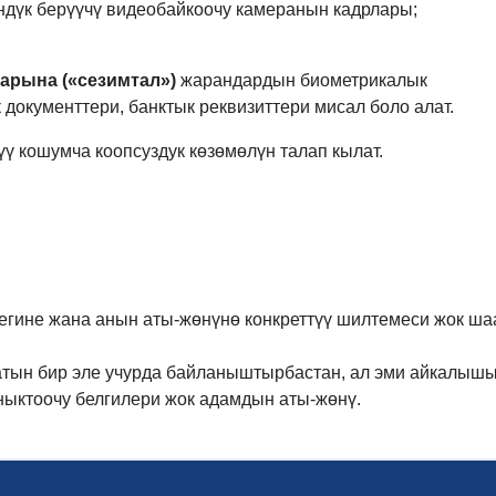
ндүк берүүчү видеобайкоочу камеранын кадрлары;
арына («сезимтал»)
жарандардын биометрикалык
окументтери, банктык реквизиттери мисал боло алат.
 кошумча коопсуздук көзөмөлүн талап кылат.
егине жана анын аты-жөнүнө конкреттүү шилтемеси жок ш
тын бир эле учурда байланыштырбастан, ал эми айкалыш
ныктоочу белгилери жок адамдын аты-жөнү.