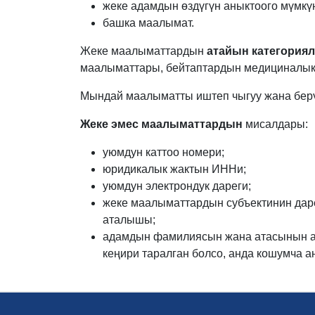
жеке адамдын өздүгүн аныктоого мүмкү
башка маалымат.
Жеке маалыматтардын
атайын категориял
маалыматтары, бейтаптардын медициналык д
Мындай маалыматты иштеп чыгуу жана берүү
Жеке эмес маалыматтардын
мисалдары:
уюмдун каттоо номери;
юридикалык жактын ИННи;
уюмдун электрондук дареги;
жеке маалыматтардын субъектинин дар
аталышы;
адамдын фамилиясын жана атасынын а
кеңири таралган болсо, анда кошумча а