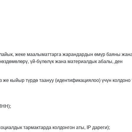
айык, жеке маалыматтарга жарандардын өмүр баяны жан
өздөмөлөрү, үй-бүлөлүк жана материалдык абалы, ден
з же кыйыр түрдө таануу (идентификациялоо) үчүн колдоно 
ИНН);
оциалдык тармактарда колдонгон аты, IP дареги);