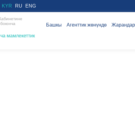
KYR
RU
ENG
Кабинетине
 боюнча
Башкы
Агенттик жөнүндө
Жарандар
ча мамлекеттик