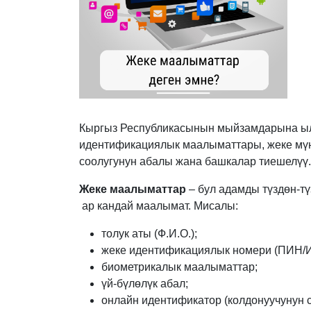
Кыргыз Республикасынын мыйзамдарына ыл
идентификациялык маалыматтары, жеке мүн
соолугунун абалы жана башкалар тиешелүү.
Жеке маалыматтар
– бул адамды түздөн-тү
ар кандай маалымат. Мисалы:
толук аты (Ф.И.О.);
жеке идентификациялык номери (ПИН/
биометрикалык маалыматтар;
үй-бүлөлүк абал;
онлайн идентификатор (колдонуучунун с