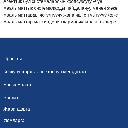
Агенттик бул системалардын коопсуздугу үчүн
маалыматтык системаларды пайдалануу менен жеке
маалыматтарды чогултуучу жана иштеп чыгуучу жеке
маалыматтар массивдерин кармоочуларды текшерет.
Проекты
Коркунучтарды аныктоонун методикасы
Басылмалар
Башкы
Жарандарга
Уюмдарга