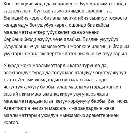
Конституциясында да кепилденет. Бул маалымат кайда
сакталганын, бул сактагычка кимдер кирерин так
билишибиз керек; биз аны менчигибиз сыяктуу тескөөгө
жөндөмдүү болушубуз керек, ошондо биз кайсы
маалыматты өткөргүбүз келет жана эмнени
бербешибизди өзүбүз чече алабыз. Биздин укугубуз
бузулбашы үчүн мамлекеттин жоопкерчилигин, ыйгарым
укуктарын жана эксперттик потенциалын күчөтүү зарыл.
Учурда жеке маалыматтарды кагаз түрүндө да,
электрондук түрдө да толук масштабдуу чогултуу жүрүп
жатат. Ал эми уюмдардын бул маалыматтарды
чогултууга укугу барбы, алар маалыматтарды кантип
сактайт, ким маалыматка кирүү укугуна ээ жана
маалыматтардын агып кетүү коркунучу барбы, белгисиз.
Агенттиктин негизги максаты - жарандардын жеке
маалыматтарын уюмдун мыйзамсыз аракеттеринен
коргоо.