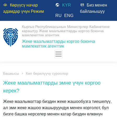
Көрүүсү начар
KYR
Биз менен
адамдар үчүн Режим
байланышуу
RU
ENG
Кыргыз Республикасынын Министрлер Кабинетине
караштуу Жеке маалыматтарды коргоо боюнча
мамлекеттик агенттик
Жеке маалыматтарды коргоо боюнча
мамлекеттик агенттик
Башкысы
Көп берилүүчү суроолор
Жеке маалыматтарды эмне үчүн коргоо
керек?
Жеке маалыматтар биздин жеке жашообузга тиешелүү,
ал эми жеке жашоо жашыруундук менен корголот, бул
бизге башка нерселер менен катар биздин өлкөнүн